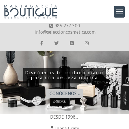
985 277 300
info
seleccioncosmetica.com
Vive una "experiencia de culto"
Diseñamos tu cuidado diario
con nuestra selección cosmética
para una belleza icónica
DESDE 1996...
CONÓCENOS
Identifícate