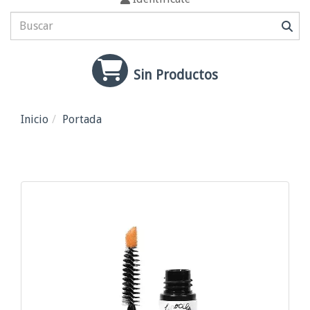
Sin Productos
Alta cosmética Oviedo
Inicio
Portada