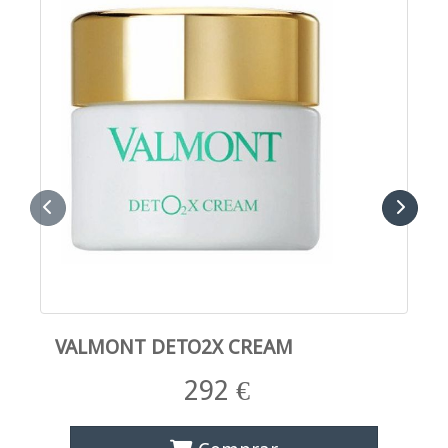
Anterior
Sigui
VALMONT DETO2X CREAM
292 €