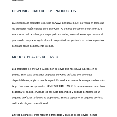
DISPONIBILIDAD DE LOS PRODUCTOS
La selección de productos ofrecidos en www.martagarcia.net, es válida en tanto que
los productos estén visibles en el sitio web. Al tratarse de comercio electrónico, el
stock se actualiza online, por lo que podría suceder, eventualmente, que durante el
proceso de compra se agote el stock, no pudiéndose, por tanto, en estos supuestos,
continuar con la compraventa iniciada.
MODO Y PLAZOS DE ENVIO
Los productos se envían a la dirección de envío que nos hayas indicado en el
pedido. En el caso de realizar un pedido de varios artículos con diferentes
disponibilidades, el plazo para la expedición tendrá en cuenta la entrega prevista más
larga. En casos excepcionales, M&J ESTETICISTAS, C.B. se reservará el derecho a
desglosar el pedido, enviando los artículos disponibles y dejando pendiente de un
segundo envío, los artículos no disponibles. En este supuesto, el segundo envío se
realiza sin ningún coste adicional.
Entrega a domicilio: Para realizar el transporte y entrega de los envíos, hemos