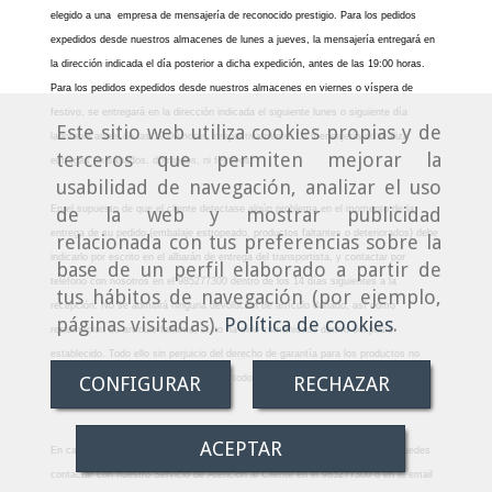
elegido a una empresa de mensajería de reconocido prestigio. Para los pedidos
expedidos desde nuestros almacenes de lunes a jueves, la mensajería entregará en
la dirección indicada el día posterior a dicha expedición, antes de las 19:00 horas.
Para los pedidos expedidos desde nuestros almacenes en viernes o víspera de
festivo, se entregará en la dirección indicada el siguiente lunes o siguiente día
Este sitio web utiliza cookies propias y de
laborable antes de las 19:00 horas, respectivamente. La mensajería no realiza
terceros que permiten mejorar la
entregas en sábados, domingos, ni festivos.
usabilidad de navegación, analizar el uso
En el supuesto de que el cliente detectase algún problema en el momento de la
de la web y mostrar publicidad
entrega de su pedido (embalaje estropeado, productos faltantes o deteriorados) debe
relacionada con tus preferencias sobre la
indicarlo por escrito en el albarán de entrega del transportista, y contactar por
base de un perfil elaborado a partir de
teléfono con nosotros en el 985277300 dentro de los 14 días siguientes a la
tus hábitos de navegación (por ejemplo,
recepción. No se admitirá ninguna devolución de artículo dañado, así como
páginas visitadas).
Política de cookies
.
reclamación de artículo faltante, si no ha sido comunicado dentro del plazo
establecido. Todo ello sin perjuicio del derecho de garantía para los productos no
conformes con el contrato que asiste a todo consumidor, conforme a la normativa
CONFIGURAR
RECHAZAR
vigente”.
ACEPTAR
En caso que tu pedido haya sido enviado y no tenga noticias de la entrega, puedes
contactar con nuestro Servicio de Atención al Cliente en el 985277300 o en el email