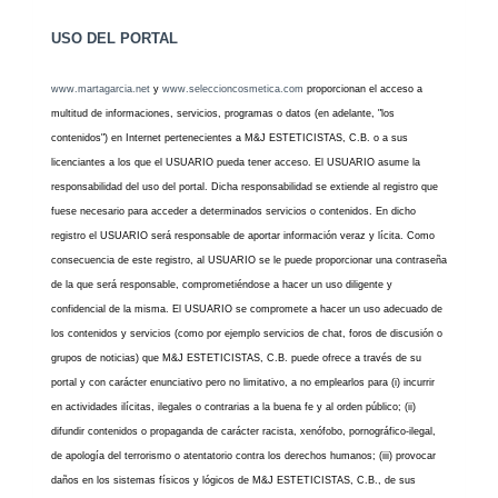
USO DEL PORTAL
www.martagarcia.net
y
www.seleccioncosmetica.com
proporcionan el acceso a
multitud de informaciones, servicios, programas o datos (en adelante, "los
contenidos") en Internet pertenecientes a M&J ESTETICISTAS, C.B. o a sus
licenciantes a los que el USUARIO pueda tener acceso. El USUARIO asume la
responsabilidad del uso del portal. Dicha responsabilidad se extiende al registro que
fuese necesario para acceder a determinados servicios o contenidos. En dicho
registro el USUARIO será responsable de aportar información veraz y lícita. Como
consecuencia de este registro, al USUARIO se le puede proporcionar una contraseña
de la que será responsable, comprometiéndose a hacer un uso diligente y
confidencial de la misma. El USUARIO se compromete a hacer un uso adecuado de
los contenidos y servicios (como por ejemplo servicios de chat, foros de discusión o
grupos de noticias) que M&J ESTETICISTAS, C.B. puede ofrece a través de su
portal y con carácter enunciativo pero no limitativo, a no emplearlos para (i) incurrir
en actividades ilícitas, ilegales o contrarias a la buena fe y al orden público; (ii)
difundir contenidos o propaganda de carácter racista, xenófobo, pornográfico-ilegal,
de apología del terrorismo o atentatorio contra los derechos humanos; (iii) provocar
daños en los sistemas físicos y lógicos de M&J ESTETICISTAS, C.B., de sus