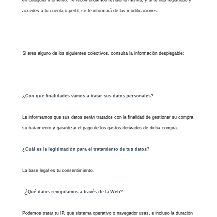
en cualquier momento. Te recomendamos revisar la misma, y si te has registrado y
accedes a tu cuenta o perfil, se te informará de las modificaciones.
Si eres alguno de los siguientes colectivos, consulta la información desplegable:
¿Con que finalidades vamos a tratar sus datos personales?
Le informamos que sus datos serán tratados con la finalidad de gestionar su compra,
su tratamiento y garantizar el pago de los gastos derivados de dicha compra.
¿Cuál es la legitimación para el tratamiento de tus datos?
La base legal es tu consentimiento.
¿
Qué datos recopilamos a través de la Web?
Podemos tratar tu IP, qué sistema operativo o navegador usas, e incluso la duración