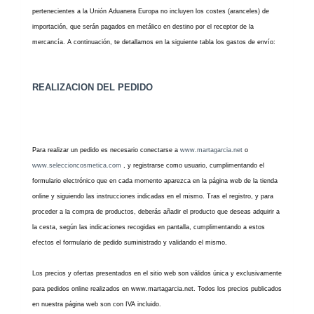
pertenecientes a la Unión Aduanera Europa no incluyen los costes (aranceles) de
importación, que serán pagados en metálico en destino por el receptor de la
mercancía. A continuación, te detallamos en la siguiente tabla los gastos de envío:
REALIZACION DEL PEDIDO
Para realizar un pedido es necesario conectarse a
www.martagarcia.net
o
www.seleccioncosmetica.com
, y registrarse como usuario, cumplimentando el
formulario electrónico que en cada momento aparezca en la página web de la tienda
online y siguiendo las instrucciones indicadas en el mismo. Tras el registro, y para
proceder a la compra de productos, deberás añadir el producto que deseas adquirir a
la cesta, según las indicaciones recogidas en pantalla, cumplimentando a estos
efectos el formulario de pedido suministrado y validando el mismo.
Los precios y ofertas presentados en el sitio web son válidos única y exclusivamente
para pedidos online realizados en www.martagarcia.net. Todos los precios publicados
en nuestra página web son con IVA incluido.