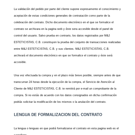
La validación del pedido por parte del
cliente supone expresamente el conocimiento y
aceptación de estas condiciones generales de contratación como parte de la
celebración del contrato. Dicho
documento electrónico en el que se formalice el
contrato se archivara en la pagina web y éste sera accesible desde el panel de
control del usuario.
Salvo prueba en contrario, los datos registrados por M&J
ESTETICISTAS, C.B. constituyen la prueba del conjunto de transacciones realizadas
entre M&J ESTETICISTAS, C.B. y sus clientes. M&J ESTETICISTAS, C.B.
archivará el documento electrónico en que se formalice el c
ontrato y éste será
accesible.
Una vez efectuada la compra y en el plazo más breve posible, siempre antes de que
transcurran 24 horas desde la ejecución de la compra, el Servicio de Atención al
Cliente de M&J ESTETICISTAS, C.B. te remitirá por e-mail un comprobante de la
compra. Si no estás de acuerdo con los datos consignados en dicha confirmación
podrás solicitar la modificación de los mismos o la anulación del contrato.
LENGUA DE FORMALIZACION DEL CONTRATO
La lengua o lenguas en que podrá formalizarse el contrato en esta pagina web es el
castellano.