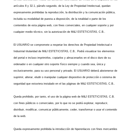
artículos 8 y 32.1, párrafo segundo, de la Ley de Propiedad Intelectual, quedan
expresamente prohibidas la reproducción, la distribución y la comunicación pública,
incluida su modalidad de puesta a disposición, de la totalidad o parte de los
contenidos de esta página web, con fines comerciales, en cualquier soporte y por
cualquier medio técnico, sin la autorización de M&J ESTETICISTAS, C.B..
El USUARIO se compromete a respetar los derechos de Propiedad Intelectual e
Industrial titularidad de M&J ESTETICISTAS, C.B.. Podrá visualizar los elementos
del portal e incluso imprimirlos, copiarlos y almacenarlos en el disco duro de su
ordenador o en cualquier otro soporte físico siempre y cuando sea, única y
exclusivamente, para su uso personal y privado. El USUARIO deberá abstenerse de
suprimir, alterar, eludir o manipular cualquier dispositivo de protección o sistema de
seguridad que estuviera instalado en el las páginas de M&J ESTETICISTAS, C.B..
Queda prohibido, por tanto, el uso de la página web de M&J ESTETICISTAS, C.B.
con fines públicos o comerciales, por lo que no se podrá explotar, reproducir,
distribuir, modificar, comunicar públicamente, ceder, transformar o usar el contenido
de la web.
Queda expresamente prohibida la introducción de hiperenlaces con fines mercantiles