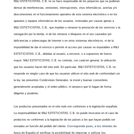
M&J ESTETICISTAS, C.B. no se hace responsable de los perjuicios que se pudieran
derivar de interferencias, omisiones, interrupciones, virus informáticos, averías y/o
desconexiones en el funcionamiento operativo de este sistema electrónico o en los
aparatos y equipos informáticos de los usuarios, motivadas por causas ajenas a
M&J ESTETICISTAS, C.B., que impidan o retrasen la prestación de los servicios o la
navegación por la tienda, ni de los retrasos o bloqueos en el uso causados por
deficiencias o sobrecargas de Internet o en otros sistemas electrónicos, ni de la
imposibilidad de dar el servicio o permitir el acceso por causas no imputables a M&J
ESTETICISTAS, C.B., debidas al usuario, a terceros, o a supuestos de fuerza
mayor. M&J ESTETICISTAS, C.B. no controla, con carácter general, la utilización
que los usuarios hacen del sitio web. En particular, M&J ESTETICISTAS, C.B. no
responde en ningún caso de que los usuarios utilicen el sitio web de conformidad con
la ley, las presentes Condiciones Generales, la moral y buenas costumbres
generalmente aceptadas y el orden público, ni tampoco que lo hagan de forma
diligente y prudente.
Los productos presentados en el sitio web son conformes a la legislación española.
La responsabilidad de M&J ESTETICISTAS, C.B. no puede invocarse en el caso de
productos no conformes a la legislación de los países a los que hayan podido ser
enviados en función del pedido del cliente.
Corresponde pues, a los clientes de
fuera de España el verificar la posibilidad de importar o utilizar los