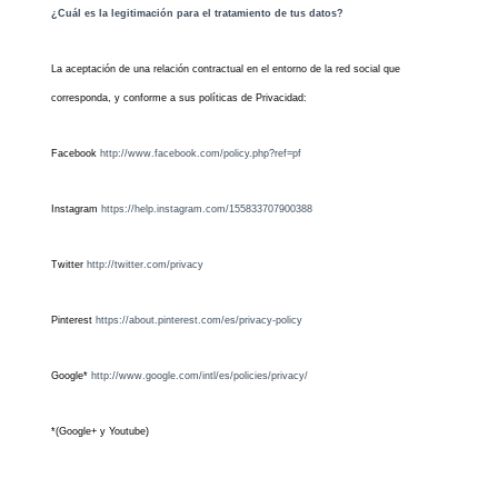
¿Cuál es la legitimación para el tratamiento de tus datos?
La aceptación de una relación contractual en el entorno de la red social que
corresponda, y conforme a sus políticas de Privacidad:
Facebook
http://www.facebook.com/policy.php?ref=pf
Instagram
https://help.instagram.com/155833707900388
Twitter
http://twitter.com/privacy
Pinterest
https://about.pinterest.com/es/privacy-policy
Google*
http://www.google.com/intl/es/policies/privacy/
*(Google+ y Youtube)