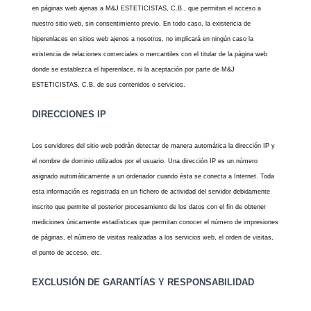
en páginas web ajenas a M&J ESTETICISTAS, C.B., que permitan el acceso a
nuestro sitio web, sin consentimiento previo. En todo caso, la existencia de
hiperenlaces en sitios web ajenos a nosotros, no implicará en ningún caso la
existencia de relaciones comerciales o mercantiles con el titular de la página web
donde se establezca el hiperenlace, ni la aceptación por parte de M&J
ESTETICISTAS, C.B. de sus contenidos o servicios.
DIRECCIONES IP
Los servidores del sitio web podrán detectar de manera automática la dirección IP y
el nombre de dominio utilizados por el usuario. Una dirección IP es un número
asignado automáticamente a un ordenador cuando ésta se conecta a Internet. Toda
esta información es registrada en un fichero de actividad del servidor debidamente
inscrito que permite el posterior procesamiento de los datos con el fin de obtener
mediciones únicamente estadísticas que permitan conocer el número de impresiones
de páginas, el número de visitas realizadas a los servicios web, el orden de visitas,
el punto de acceso, etc.
EXCLUSIÓN DE GARANTÍAS Y RESPONSABILIDAD