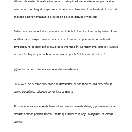
el botón de enviar, la realización del mismo implicará necesariamente que ha sido
informado y ha otorgado expresamente su consentimiento al contenido de la cláusula
anexada a dicho formulario o aceptación de la política de privacidad.
Todos nuestros formularios cuentan con el símbolo * en los datos obligatorios. Si no
facilitas esos campos, o no marcas el checkbox de aceptación de la política de
privacidad, no se permitirá el envío de la información. Normalmente tiene la siguiente
fórmula: “
□
Soy mayor de 14 y he leído y acepto la Política de privacidad.”
¿Qué datos recopilamos a través del newsletter?
En la Web, se permite suscribirse al Newsletter, si nos facilitas una dirección de
correo electrónico, a la que se remitirá la misma.
Almacenaremos únicamente tu email en nuestra base de datos, y procederemos a
enviarte correos periódicamente, hasta que solicites la baja, o dejemos de enviar
correos.