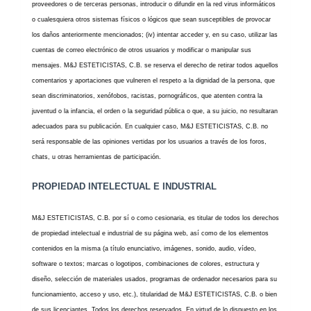
proveedores o de terceras personas, introducir o difundir en la red virus informáticos
o cualesquiera otros sistemas físicos o lógicos que sean susceptibles de provocar
los daños anteriormente mencionados; (iv) intentar acceder y, en su caso, utilizar las
cuentas de correo electrónico de otros usuarios y modificar o manipular sus
mensajes. M&J ESTETICISTAS, C.B. se reserva el derecho de retirar todos aquellos
comentarios y aportaciones que vulneren el respeto a la dignidad de la persona, que
sean discriminatorios, xenófobos, racistas, pornográficos, que atenten contra la
juventud o la infancia, el orden o la seguridad pública o que, a su juicio, no resultaran
adecuados para su publicación. En cualquier caso, M&J ESTETICISTAS, C.B. no
será responsable de las opiniones vertidas por los usuarios a través de los foros,
chats, u otras herramientas de participación.
PROPIEDAD INTELECTUAL E INDUSTRIAL
M&J ESTETICISTAS, C.B. por sí o como cesionaria, es titular de todos los derechos
de propiedad intelectual e industrial de su página web, así como de los elementos
contenidos en la misma (a título enunciativo, imágenes, sonido, audio, vídeo,
software o textos; marcas o logotipos, combinaciones de colores, estructura y
diseño, selección de materiales usados, programas de ordenador necesarios para su
funcionamiento, acceso y uso, etc.), titularidad de M&J ESTETICISTAS, C.B. o bien
de sus licenciantes. Todos los derechos reservados. En virtud de lo dispuesto en los