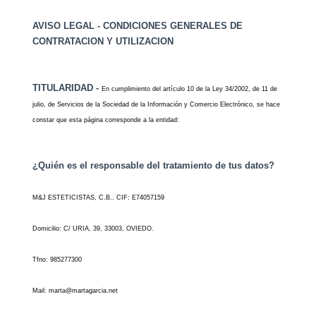
AVISO LEGAL -
CONDICIONES GENERALES DE
CONTRATACION Y UTILIZACION
TITULARIDAD -
En cumplimiento del artículo 10 de la Ley 34/2002, de 11 de
julio, de Servicios de la Sociedad de la Información y Comercio Electrónico, se hace
constar que esta página corresponde a la entidad:
¿Quién es el responsable del tratamiento de tus datos?
M&J ESTETICISTAS, C.B.
. CIF: E74057159
Domicilio: C/ URIA, 39, 33003, OVIEDO.
Tfno: 985277300
Mail: marta@martagarcia.net