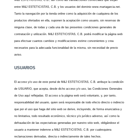
entre M&J ESTETICISTAS, C.B. y los usuarios del dominio www.martagarcia.net.
Tanto la navegación por la tienda online como la adquisición de cualquiera de los
productos ofertados en ella, suponen la aceptación como usuario, sin reservas de
ninguna clase, de todas y cada una de las presentes condiciones generales de
contratación y utilización. M&J ESTETICISTAS, C.B. podrá modificar la página web
para efectuar cuantos cambios y modificaciones estime convenientes y crea
necesarios para la adecuada funcionalidad de la misma, sin necesidad de previo
aviso.
U
SUARIOS
El acceso y/o uso de este portal de M&J ESTETICISTAS, C.B. atribuye la condición
de USUARIO, que acepta, desde dicho acceso y/o uso, las Condiciones Generales
de Uso aquí reflejadas. El acceso a la página web será voluntario, y, por tanto,
responsabilidad del usuario, quien será responsable de todo efecto directo o indirecto
que por el uso que haga del sitio web se derive, incluyendo, de forma enunciativa y
no limitativa, todo resultado económico, técnico y/o jurídico adverso, así como la
defraudación de las expectativas generadas por nuestro sitio web, obligándose el
usuario a mantener indemne a M&J ESTETICISTAS, C.B. por cualesquiera
reclamaciones derivadas, directa o indirectamente de tales hechos.