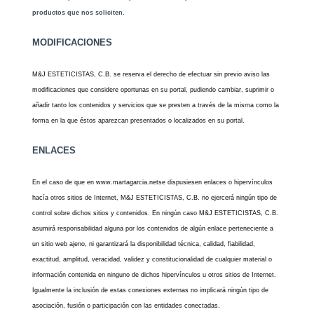
productos que nos soliciten.
MODIFICACIONES
M&J ESTETICISTAS, C.B. se reserva el derecho de efectuar sin previo aviso las
modificaciones que considere oportunas en su portal, pudiendo cambiar, suprimir o
añadir tanto los contenidos y servicios que se presten a través de la misma como la
forma en la que éstos aparezcan presentados o localizados en su portal.
ENLACES
En el caso de que en www.martagarcia.netse dispusiesen enlaces o hipervínculos
hacía otros sitios de Internet, M&J ESTETICISTAS, C.B. no ejercerá ningún tipo de
control sobre dichos sitios y contenidos. En ningún caso M&J ESTETICISTAS, C.B.
asumirá responsabilidad alguna por los contenidos de algún enlace perteneciente a
un sitio web ajeno, ni garantizará la disponibilidad técnica, calidad, fiabilidad,
exactitud, amplitud, veracidad, validez y constitucionalidad de cualquier material o
información contenida en ninguno de dichos hipervínculos u otros sitios de Internet.
Igualmente la inclusión de estas conexiones externas no implicará ningún tipo de
asociación, fusión o participación con las entidades conectadas.