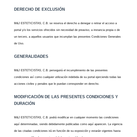
DERECHO DE EXCLUSIÓN
M&J ESTETICISTAS, C.B. se reserva el derecho a denegar o retirar el acceso a
portal y/o los servicios ofrecidos sin necesidad de preaviso, a instancia propia o de
un tercero, a aquellos usuarios que incumplan las presentes Condiciones Generales
de Uso.
GENERALIDADES
M&J ESTETICISTAS, C.B. perseguirá el incumplimiento de las presentes
condiciones así como cualquier utilización indebida de su portal ejerciendo todas las
acciones civiles y penales que le puedan corresponder en derecho.
MODIFICACIÓN DE LAS PRESENTES CONDICIONES Y
DURACIÓN
M&J ESTETICISTAS, C.B. podrá modificar en cualquier momento las condiciones
aquí determinadas, siendo debidamente publicadas como aquí aparecen. La vigencia
de las citadas condiciones irá en función de su exposición y estarán vigentes hasta