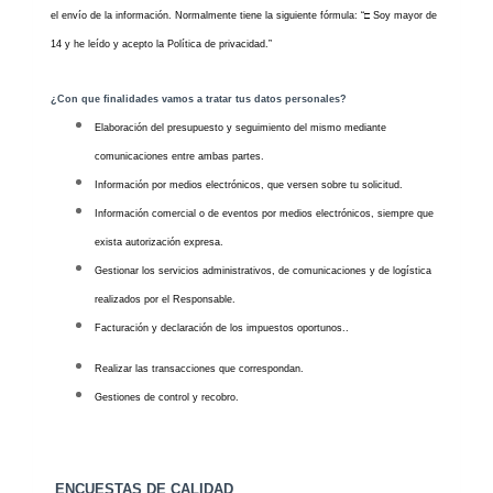
el envío de la información. Normalmente tiene la siguiente fórmula: “
□
Soy mayor de
14 y he leído y acepto la Política de privacidad.”
¿Con que finalidades vamos a tratar tus datos personales?
Elaboración del presupuesto y seguimiento del mismo mediante
comunicaciones entre ambas partes.
Información por medios electrónicos, que versen sobre tu solicitud.
Información comercial o de eventos por medios electrónicos, siempre que
exista autorización expresa.
Gestionar los servicios administrativos, de comunicaciones y de logística
realizados por el Responsable.
Facturación y declaración de los impuestos oportunos..
Realizar las transacciones que correspondan.
Gestiones de control y recobro.
ENCUESTAS DE CALIDAD