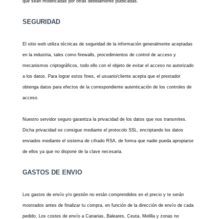
que sean modificadas por otras debidamente publicadas.
SEGURIDAD
El sitio web utiliza técnicas de seguridad de la información generalmente aceptadas
en la industria, tales como firewalls, procedimientos de control de acceso y
mecanismos criptográficos, todo ello con el objeto de evitar el acceso no autorizado
a los datos. Para lograr estos fines, el usuario/cliente acepta que el prestador
obtenga datos para efectos de la correspondiente autenticación de los controles de
acceso.
Nuestro servidor seguro garantiza la privacidad de los datos que nos transmites.
Dicha privacidad se consigue mediante el protocolo SSL, encriptando los datos
enviados mediante el sistema de cifrado RSA, de forma que nadie pueda apropiarse
de ellos ya que no dispone de la clave necesaria.
GASTOS DE ENVIO
Los gastos de envío y/o gestión no están comprendidos en el precio y te serán
mostrados antes de finalizar tu compra, en función de la dirección de envío de cada
pedido. Los costes de envío a Canarias, Baleares, Ceuta, Melilla y zonas no