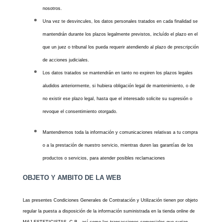
nosotros.
Una vez te desvincules, los datos personales tratados en cada finalidad se
mantendrán durante los plazos legalmente previstos, incluído el plazo en el
que un juez o tribunal los pueda requerir atendiendo al plazo de prescripción
de acciones judiciales.
Los datos tratados se mantendrán en tanto no expiren los plazos legales
aludidos anteriormente, si hubiera obligación legal de mantenimiento, o de
no existir ese plazo legal, hasta que el interesado solicite su supresión o
revoque el consentimiento
otorgado.
Mantendremos toda la información y comunicaciones relativas a tu compra
o a la prestación de nuestro servicio, mientras duren las garantías de los
productos o servicios, para atender posibles reclamaciones
OBJETO Y AMBITO DE LA WEB
Las presentes Condiciones Generales de Contratación y Utilización tienen por objeto
regular la puesta a disposición de la información suministrada en la tienda online de
M&J ESTETICISTAS, C.B., así como las transacciones comerciales que surjan