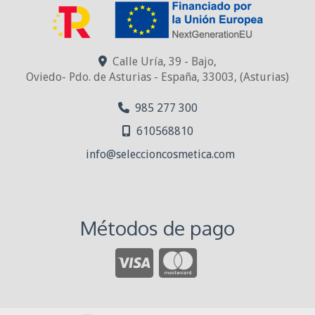
Calle Uría, 39 - Bajo,
Oviedo- Pdo. de Asturias - España
,
33003
,
(Asturias)
985 277 300
610568810
info
seleccioncosmetica.com
Métodos de pago