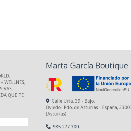
Marta García Boutique
ORLD.
¬ WELLNES,
IVAS,
IDA QUE TE
Calle Uría, 39 - Bajo,
Oviedo- Pdo. de Asturias - España
,
3300
(Asturias)
NTO!
985 277 300