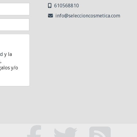
610568810
info
seleccioncosmetica.com
ad
y la
,
alos y/o