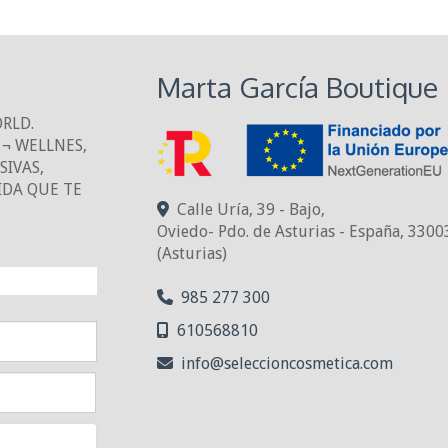
Marta García Boutique
ORLD.
¬ WELLNES,
IVAS,
IDA QUE TE
Calle Uría, 39 - Bajo,
Oviedo- Pdo. de Asturias - España
,
3300
(Asturias)
NTO!
985 277 300
610568810
info
seleccioncosmetica.com