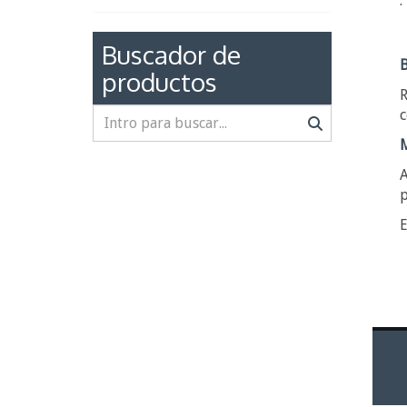
·
Buscador de
productos
R
c
A
p
E