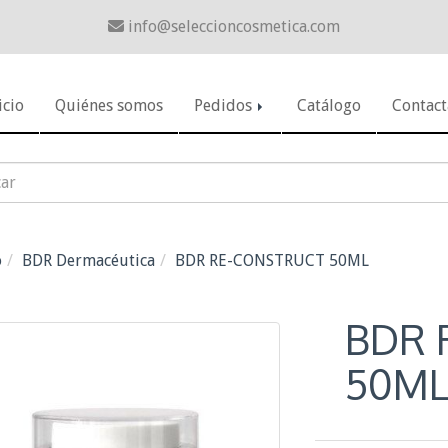
info
seleccioncosmetica.com
icio
Quiénes somos
Pedidos
Catálogo
Contact
o
BDR Dermacéutica
BDR RE-CONSTRUCT 50ML
BDR 
50M