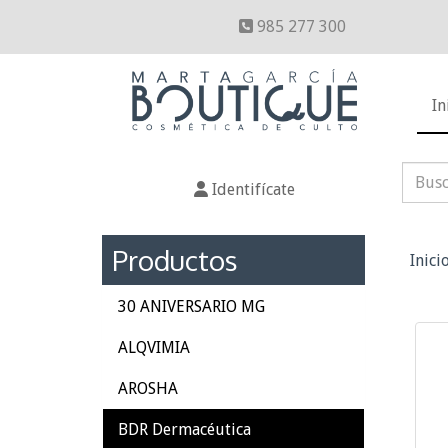
985 277 300
In
Identifícate
Productos
Inici
30 ANIVERSARIO MG
ALQVIMIA
AROSHA
BDR Dermacéutica