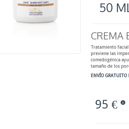
50 M
CREMA 
Tratamiento facial
previene las imper
comedogénica ayuda
tamaño de los poro
ENVÍO GRATUITO 
95 €