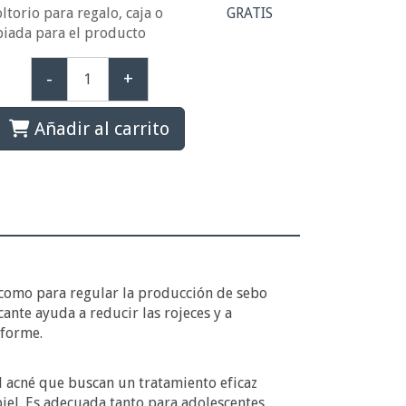
ltorio para regalo, caja o
GRATIS
piada para el producto
-
+
Añadir al carrito
 como para regular la producción de sebo
ante ayuda a reducir las rojeces y a
iforme.
l acné que buscan un tratamiento eficaz
piel. Es adecuada tanto para adolescentes