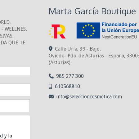
Marta García Boutique
ORLD.
¬ WELLNES,
IVAS,
IDA QUE TE
Calle Uría, 39 - Bajo,
Oviedo- Pdo. de Asturias - España
,
3300
(Asturias)
NTO!
985 277 300
610568810
info
seleccioncosmetica.com
ad
y la