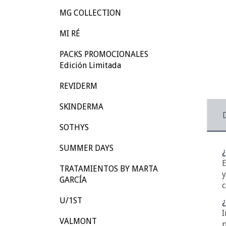
MG COLLECTION
MI RÉ
PACKS PROMOCIONALES
Edición Limitada
REVIDERM
SKINDERMA
SOTHYS
SUMMER DAYS
¿
E
TRATAMIENTOS BY MARTA
y
GARCÍA
c
U/1ST
¿
I
VALMONT
p