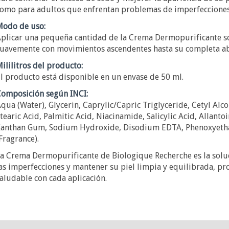
omo para adultos que enfrentan problemas de imperfecciones
odo de uso:
plicar una pequeña cantidad de la Crema Dermopurificante sob
uavemente con movimientos ascendentes hasta su completa ab
ililitros del producto:
l producto está disponible en un envase de 50 ml.
omposición según INCI:
qua (Water), Glycerin, Caprylic/Capric Triglyceride, Cetyl Alco
tearic Acid, Palmitic Acid, Niacinamide, Salicylic Acid, Allanto
anthan Gum, Sodium Hydroxide, Disodium EDTA, Phenoxyethan
Fragrance).
a Crema Dermopurificante de Biologique Recherche es la soluc
as imperfecciones y mantener su piel limpia y equilibrada, pr
aludable con cada aplicación.