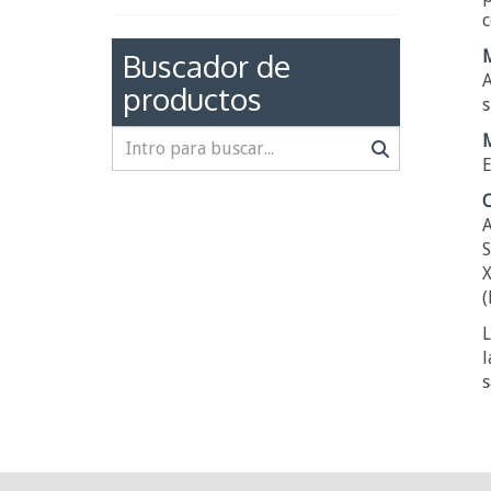
c
Buscador de
M
A
productos
s
M
E
C
A
S
X
(
L
l
s