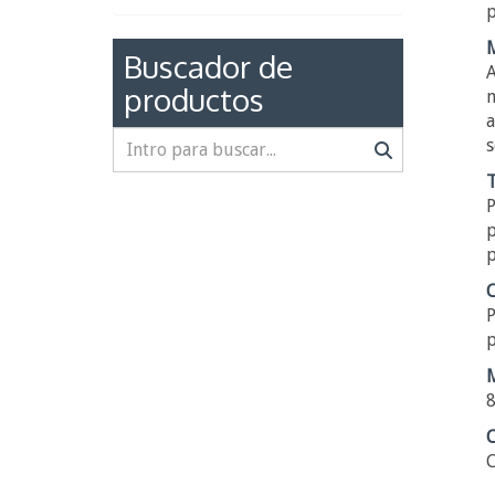
p
Buscador de
A
productos
m
a
s
T
P
p
p
C
P
p
M
8
C
C