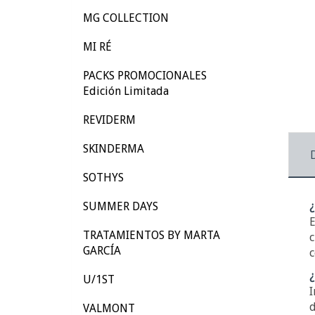
MG COLLECTION
MI RÉ
PACKS PROMOCIONALES
Edición Limitada
REVIDERM
SKINDERMA
SOTHYS
SUMMER DAYS
¿
E
TRATAMIENTOS BY MARTA
c
GARCÍA
c
¿
U/1ST
I
d
VALMONT