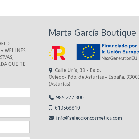
Marta García Boutique
ORLD.
¬ WELLNES,
IVAS,
IDA QUE TE
Calle Uría, 39 - Bajo,
Oviedo- Pdo. de Asturias - España
,
3300
(Asturias)
NTO!
985 277 300
610568810
info
seleccioncosmetica.com