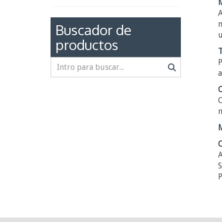
M
A
m
Buscador de
u
productos
T
P
a
C
C
m
M
C
A
S
P