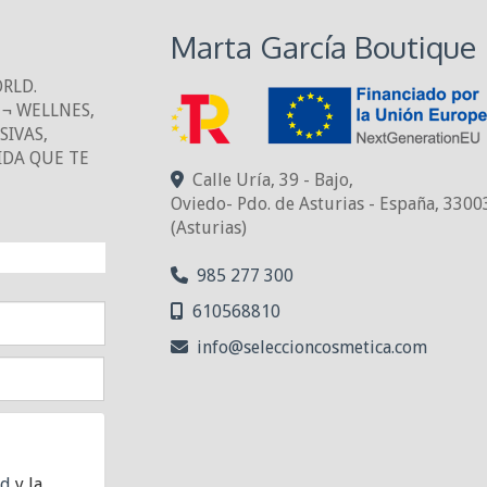
Marta García Boutique
ORLD.
¬ WELLNES,
IVAS,
IDA QUE TE
Calle Uría, 39 - Bajo,
Oviedo- Pdo. de Asturias - España
,
3300
(Asturias)
NTO!
985 277 300
610568810
info
seleccioncosmetica.com
ad
y la