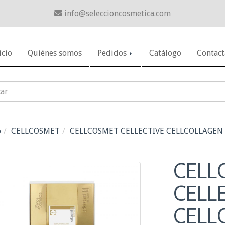
info
seleccioncosmetica.com
icio
Quiénes somos
Pedidos
Catálogo
Contact
o
CELLCOSMET
CELLCOSMET CELLECTIVE CELLCOLLAGEN
CELL
CELL
CELL