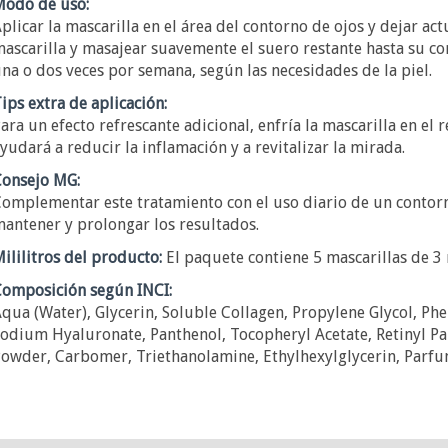
odo de uso:
plicar la mascarilla en el área del contorno de ojos y dejar ac
ascarilla y masajear suavemente el suero restante hasta su co
na o dos veces por semana, según las necesidades de la piel.
ips extra de aplicación:
ara un efecto refrescante adicional, enfría la mascarilla en el 
yudará a reducir la inflamación y a revitalizar la mirada.
onsejo MG:
omplementar este tratamiento con el uso diario de un contorn
antener y prolongar los resultados.
ililitros del producto:
El paquete contiene 5 mascarillas de 3
omposición según INCI:
qua (Water), Glycerin, Soluble Collagen, Propylene Glycol, Ph
odium Hyaluronate, Panthenol, Tocopheryl Acetate, Retinyl Pal
owder, Carbomer, Triethanolamine, Ethylhexylglycerin, Parfu