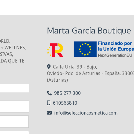
Marta García Boutique
ORLD.
¬ WELLNES,
IVAS,
IDA QUE TE
Calle Uría, 39 - Bajo,
Oviedo- Pdo. de Asturias - España
,
3300
(Asturias)
NTO!
985 277 300
610568810
info
seleccioncosmetica.com