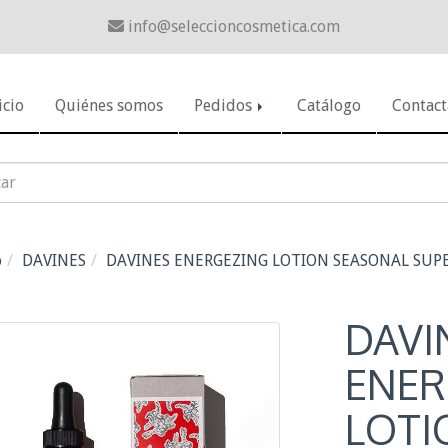
info
seleccioncosmetica.com
icio
Quiénes somos
Pedidos
Catálogo
Contact
o
DAVINES
DAVINES ENERGEZING LOTION SEASONAL SUP
DAVI
ENER
LOTI