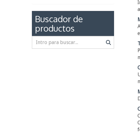
I
a
Buscador de
M
productos
A
e
T
P
m
C
U
m
M
D
C
C
O
f