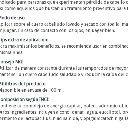
ndicado para personas que experimentan pérdida de cabello deb
sí como aquellos que buscan un tratamiento preventivo para fo
odo de uso:
plicar sobre el cuero cabelludo lavado y secado con toalla, m
njuagar. En caso de contacto con los ojos, enjuagar bien.
ips extra de aplicación:
ara maximizar los beneficios, se recomienda usar en combinac
isma línea.
onsejo MG:
tilizar de manera constante durante las temporadas de mayor 
antener un cuero cabelludo saludable y reducir la caída del c
ililitros del producto:
isponible en envase de 100 ml.
omposición según INCI:
ontiene un complejo de energía capilar, potenciador microbio
tros ingredientes incluyen alcohol denat., agua, eucaliptol, pr
ermento de lactobacillus, niacinamida, y epigallocatechin galla