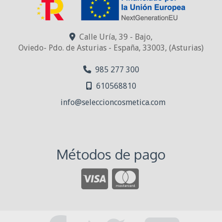
Calle Uría, 39 - Bajo,
Oviedo- Pdo. de Asturias - España
,
33003
,
(Asturias)
985 277 300
610568810
info
seleccioncosmetica.com
Métodos de pago