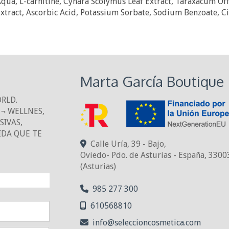
qua, L-carnitine, Cynara Scolymus Leaf Extract, Taraxacum Offi
xtract, Ascorbic Acid, Potassium Sorbate, Sodium Benzoate, Ci
Marta García Boutique
ORLD.
¬ WELLNES,
IVAS,
IDA QUE TE
Calle Uría, 39 - Bajo,
Oviedo- Pdo. de Asturias - España
,
3300
(Asturias)
NTO!
985 277 300
610568810
info
seleccioncosmetica.com