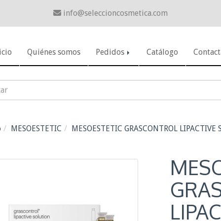
info
seleccioncosmetica.com
icio
Quiénes somos
Pedidos
Catálogo
Contact
o
MESOESTETIC
MESOESTETIC GRASCONTROL LIPACTIVE 
MESO
GRA
LIPA