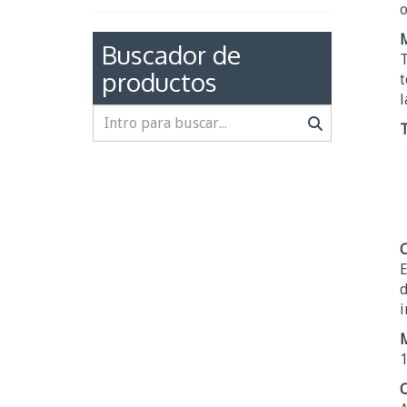
o
Buscador de
T
productos
t
l
T
C
E
d
i
M
1
C