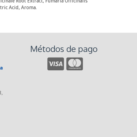
cinale Root Extract, Fumaria Officinalis
tric Acid, Aroma.
Métodos de pago
3
,