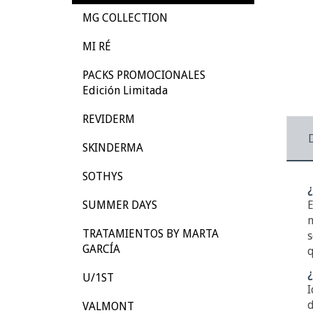
MG COLLECTION
MI RÉ
PACKS PROMOCIONALES
Edición Limitada
REVIDERM
SKINDERMA
SOTHYS
¿
SUMMER DAYS
E
m
TRATAMIENTOS BY MARTA
s
GARCÍA
q
¿
U/1ST
I
d
VALMONT