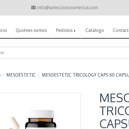
info
seleccioncosmetica.com
icio
Quiénes somos
Pedidos
Catálogo
Contact
o
MESOESTETIC
MESOESTETIC TRICOLOGY CAPS 60 CAPS
MESO
TRIC
CAPS