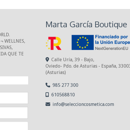
Marta García Boutique
ORLD.
¬ WELLNES,
IVAS,
IDA QUE TE
Calle Uría, 39 - Bajo,
Oviedo- Pdo. de Asturias - España
,
3300
(Asturias)
NTO!
985 277 300
610568810
info
seleccioncosmetica.com