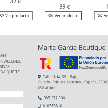
37 €
39 €
Ver producto
Ver producto
Ve
Marta García Boutique
ORLD.
¬ WELLNES,
IVAS,
IDA QUE TE
Calle Uría, 39 - Bajo,
Oviedo- Pdo. de Asturias - España
,
3300
(Asturias)
NTO!
985 277 300
610568810