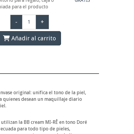
ltorio para regalo, caja o
GRATIS
piada para el producto
-
+
Añadir al carrito
ase original: unifica el tono de la piel,
a quienes desean un maquillaje diario
el.
 utilizan la BB cream MI-RÊ en tono Doré
ecuada para todo tipo de pieles,