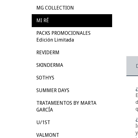
MG COLLECTION
MI RÉ
PACKS PROMOCIONALES
Edición Limitada
REVIDERM
SKINDERMA
SOTHYS
¿
SUMMER DAYS
E
d
TRATAMIENTOS BY MARTA
q
GARCÍA
¿
U/1ST
I
y
VALMONT