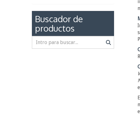
i
n
Buscador de
productos
I
s
P
C
R
C
W
N
e
E
m
e