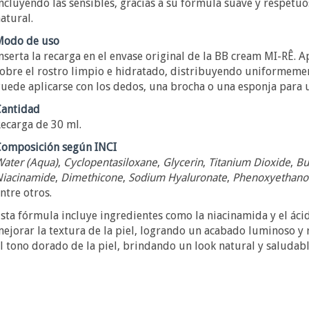
ncluyendo las sensibles, gracias a su fórmula suave y respetu
atural.
Modo de uso
nserta la recarga en el envase original de la BB cream MI-RÊ.
obre el rostro limpio e hidratado, distribuyendo uniformement
uede aplicarse con los dedos, una brocha o una esponja para 
antidad
ecarga de 30 ml.
omposición según INCI
ater (Aqua)
,
Cyclopentasiloxane
,
Glycerin
,
Titanium Dioxide
,
Bu
iacinamide
,
Dimethicone
,
Sodium Hyaluronate
,
Phenoxyethano
ntre otros.
sta fórmula incluye ingredientes como la niacinamida y el áci
ejorar la textura de la piel, logrando un acabado luminoso y ra
l tono dorado de la piel, brindando un look natural y saludabl