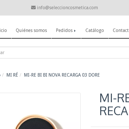
info
seleccioncosmetica.com
icio
Quiénes somos
Pedidos
Catálogo
Contact
o
MI RÉ
MI-RE BI BI NOVA RECARGA 03 DORE
MI-RE
RECA