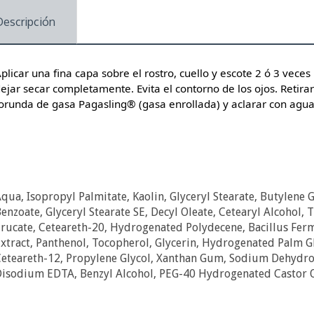
Descripción
plicar una fina capa sobre el rostro, cuello y escote 2 ó 3 vece
ejar secar completamente. Evita el contorno de los ojos. Retira
orunda de gasa Pagasling® (gasa enrollada) y aclarar con agua 
qua, Isopropyl Palmitate, Kaolin, Glyceryl Stearate, Butylene G
enzoate, Glyceryl Stearate SE, Decyl Oleate, Cetearyl Alcohol, 
rucate, Ceteareth-20, Hydrogenated Polydecene, Bacillus Fe
xtract, Panthenol, Tocopherol, Glycerin, Hydrogenated Palm Gly
eteareth-12, Propylene Glycol, Xanthan Gum, Sodium Dehydroac
isodium EDTA, Benzyl Alcohol, PEG-40 Hydrogenated Castor O