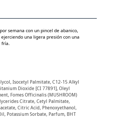
s por semana con un pincel de abanico,
r ejerciendo una ligera presión con una
fría.
lycol, Isocetyl Palmitate, C12-15 Alkyl
Titanium Dioxide [CI 77891], Oleyl
rment, Fomes Officinalis (MUSHROOM)
cerides Citrate, Cetyl Palmitate,
etate, Citric Acid, Phenoxyethanol,
il, Potassium Sorbate, Parfum, BHT