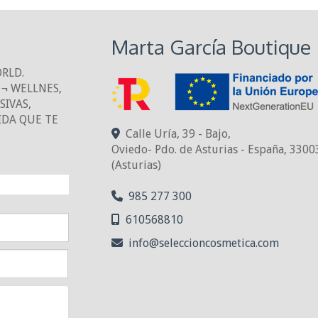
Marta García Boutique
ORLD.
¬ WELLNES,
IVAS,
IDA QUE TE
Calle Uría, 39 - Bajo,
Oviedo- Pdo. de Asturias - España
,
3300
(Asturias)
NTO!
985 277 300
610568810
info
seleccioncosmetica.com