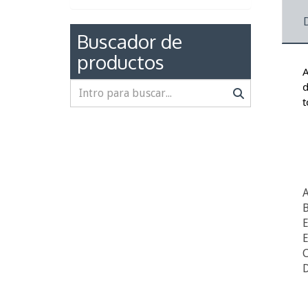
Buscador de
productos
A
d
t
A
B
E
E
C
D