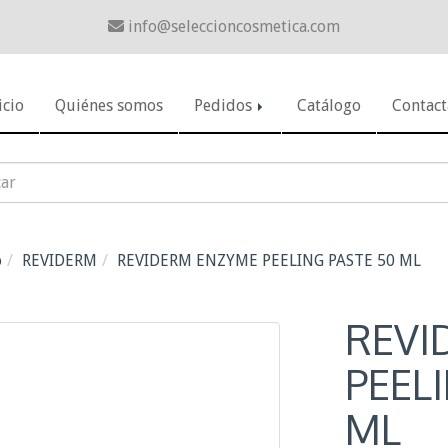
info
seleccioncosmetica.com
icio
Quiénes somos
Pedidos
Catálogo
Contact
o
REVIDERM
REVIDERM ENZYME PEELING PASTE 50 ML
REVI
PEEL
ML