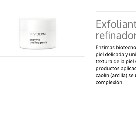
Exfolian
refinado
Enzimas biotecnol
piel delicada y u
textura de la piel
productos aplica
caolín (arcilla) s
complexión.