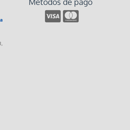
Métodos de pago
3
,