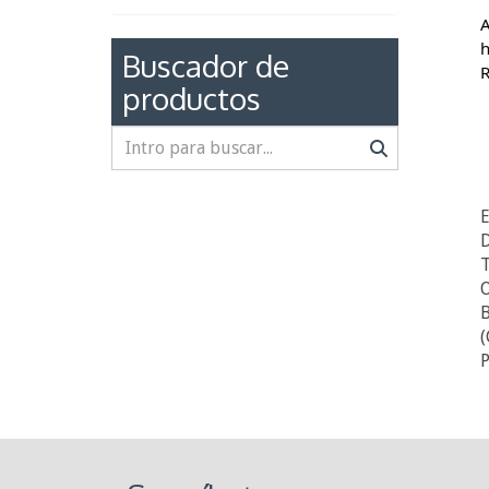
A
h
Buscador de
R
productos
D
T