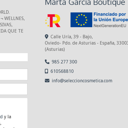
Marta García Boutique
ORLD.
¬ WELLNES,
IVAS,
IDA QUE TE
Calle Uría, 39 - Bajo,
Oviedo- Pdo. de Asturias - España
,
3300
(Asturias)
NTO!
985 277 300
610568810
info
seleccioncosmetica.com
ad
y la
,