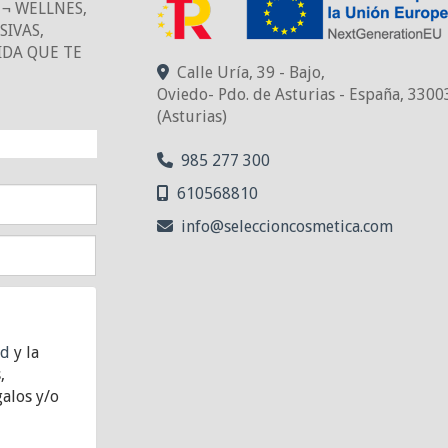
¬ WELLNES,
IVAS,
IDA QUE TE
Calle Uría, 39 - Bajo,
Oviedo- Pdo. de Asturias - España
,
3300
(Asturias)
NTO!
985 277 300
610568810
info
seleccioncosmetica.com
ad
y la
,
alos y/o