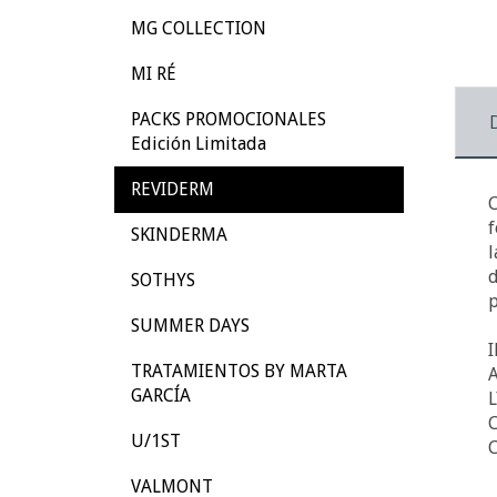
MG COLLECTION
MI RÉ
PACKS PROMOCIONALES
Edición Limitada
REVIDERM
C
f
SKINDERMA
l
d
SOTHYS
p
SUMMER DAYS
I
TRATAMIENTOS BY MARTA
GARCÍA
U/1ST
C
VALMONT