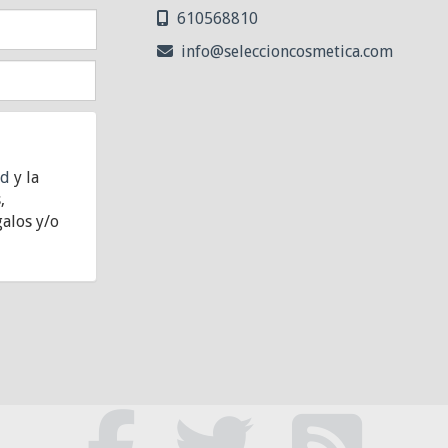
610568810
info
seleccioncosmetica.com
ad
y la
,
alos y/o