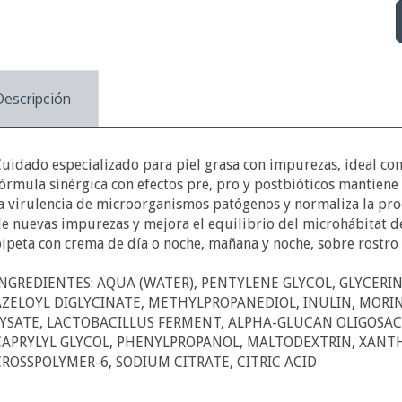
Descripción
uidado especializado para piel grasa con impurezas, ideal com
órmula sinérgica con efectos pre, pro y postbióticos mantien
a virulencia de microorganismos patógenos y normaliza la pro
e nuevas impurezas y mejora el equilibrio del microhábitat de 
ipeta con crema de día o noche, mañana y noche, sobre rostro y
NGREDIENTES: AQUA (WATER), PENTYLENE GLYCOL, GLYCERI
AZELOYL DIGLYCINATE, METHYLPROPANEDIOL, INULIN, MORI
LYSATE, LACTOBACILLUS FERMENT, ALPHA-GLUCAN OLIGOSA
CAPRYLYL GLYCOL, PHENYLPROPANOL, MALTODEXTRIN, XANT
ROSSPOLYMER-6, SODIUM CITRATE, CITRIC ACID