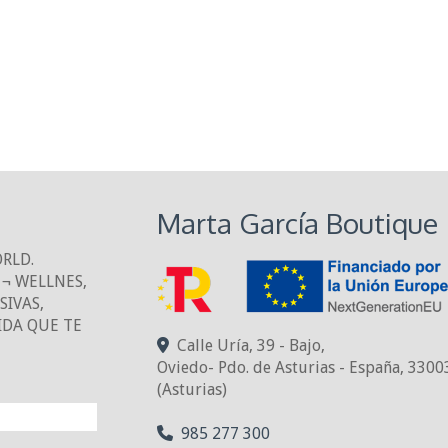
Marta García Boutique
ORLD.
¬ WELLNES,
IVAS,
IDA QUE TE
Calle Uría, 39 - Bajo,
Oviedo- Pdo. de Asturias - España
,
3300
(Asturias)
NTO!
985 277 300