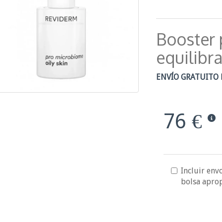
Booster 
equilibr
ENVÍO GRATUITO 
76 €
Incluir envo
bolsa apro