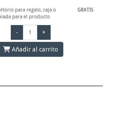
ltorio para regalo, caja o
GRATIS
piada para el producto
-
+
Añadir al carrito