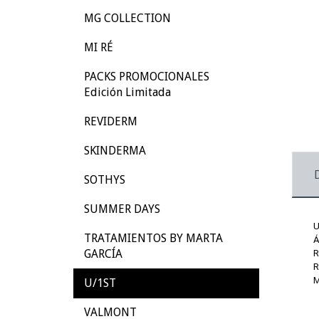
MG COLLECTION
MI RÉ
PACKS PROMOCIONALES
Edición Limitada
REVIDERM
SKINDERMA
SOTHYS
SUMMER DAYS
U
TRATAMIENTOS BY MARTA
Á
GARCÍA
R
R
M
U/1ST
VALMONT