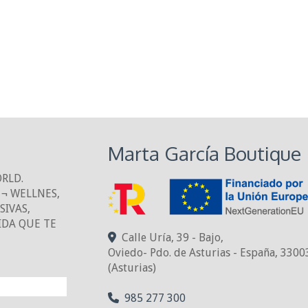
Marta García Boutique
ORLD.
¬ WELLNES,
IVAS,
IDA QUE TE
Calle Uría, 39 - Bajo,
Oviedo- Pdo. de Asturias - España
,
3300
(Asturias)
NTO!
985 277 300