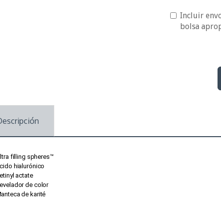
Incluir envo
bolsa apro
Descripción
ltra filling spheres™
cido hialurónico
etinyl actate
evelador de color
anteca de karité