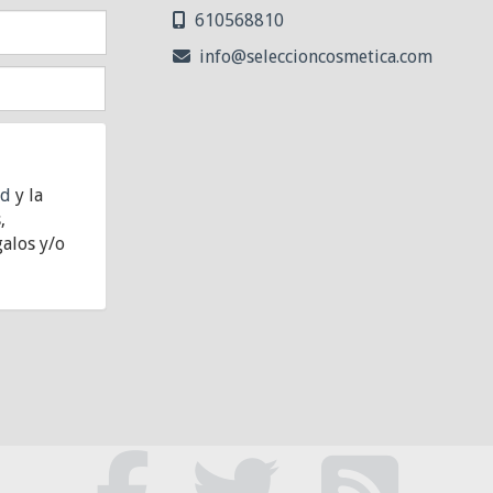
610568810
info
seleccioncosmetica.com
ad
y la
,
alos y/o