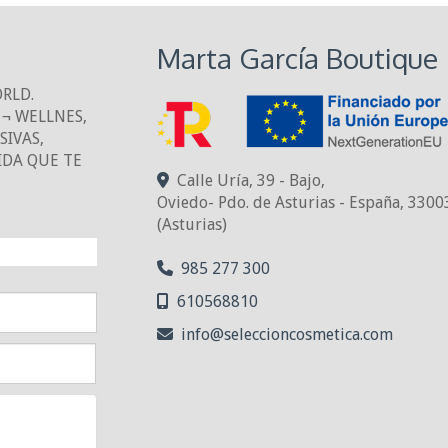
Marta García Boutique
ORLD.
¬ WELLNES,
IVAS,
IDA QUE TE
Calle Uría, 39 - Bajo,
Oviedo- Pdo. de Asturias - España
,
3300
(Asturias)
NTO!
985 277 300
610568810
info
seleccioncosmetica.com