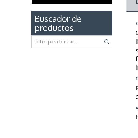
Buscador de
E
productos
i
E
A
H