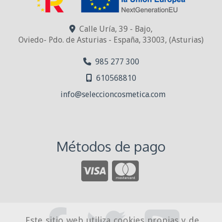
Calle Uría, 39 - Bajo,
Oviedo- Pdo. de Asturias - España
,
33003
,
(Asturias)
985 277 300
610568810
info
seleccioncosmetica.com
Métodos de pago
Este sitio web utiliza cookies propias y de