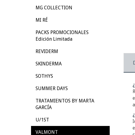
MG COLLECTION
MI RÉ
PACKS PROMOCIONALES
Edición Limitada
REVIDERM
SKINDERMA
SOTHYS
¿
SUMMER DAYS
R
e
TRATAMIENTOS BY MARTA
a
GARCÍA
¿
U/1ST
I
e
VALMONT
c