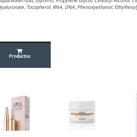
qua/Water/Eau, Glycerin, Propylene Glycol, Cetearyl Alcohol, Ce
yaluronate, Tocopherol, RNA, DNA, Phenoxyethanol, Ethylhexylgl
Productos