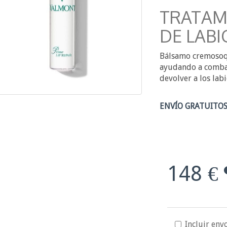
TRATAM
DE LABI
Bálsamo cremosoque
ayudando a combati
devolver a los lab
ENVÍO GRATUITOS
148 €
Incluir envo