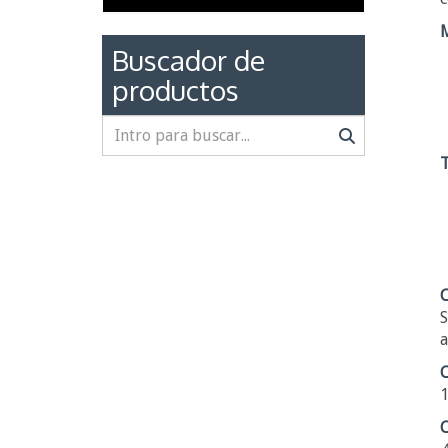
Buscador de
productos
T
C
S
a
C
1
C