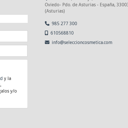
Oviedo- Pdo. de Asturias - España
,
3300
(Asturias)
NTO!
985 277 300
610568810
info
seleccioncosmetica.com
ad
y la
,
alos y/o