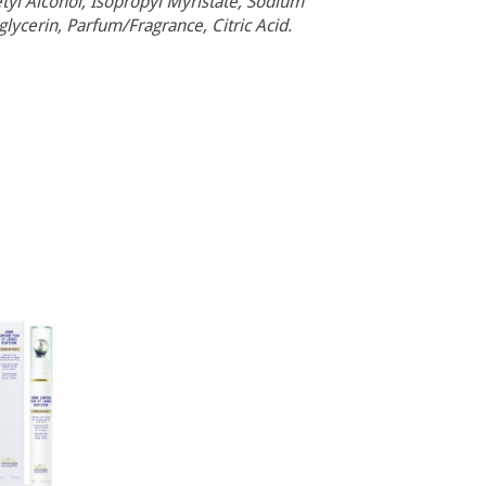
tyl Alcohol, Isopropyl Myristate, Sodium
ycerin, Parfum/Fragrance, Citric Acid.