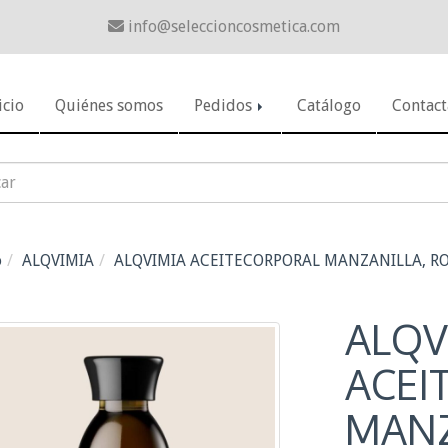
info
seleccioncosmetica.com
icio
Quiénes somos
Pedidos
Catálogo
Contact
o
ALQVIMIA
ALQVIMIA ACEITECORPORAL MANZANILLA, R
ALQV
ACEI
MANZ