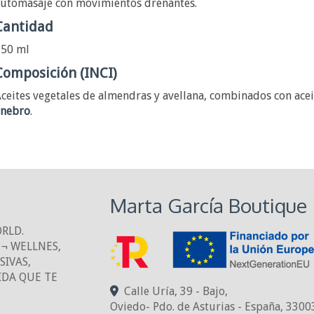
utomasaje con movimientos drenantes.
Cantidad
50 ml
Composición (INCI)
ceites vegetales de almendras y avellana, combinados con acei
nebro
.
Marta García Boutique
ORLD.
¬ WELLNES,
IVAS,
IDA QUE TE
Calle Uría, 39 - Bajo,
Oviedo- Pdo. de Asturias - España
,
3300