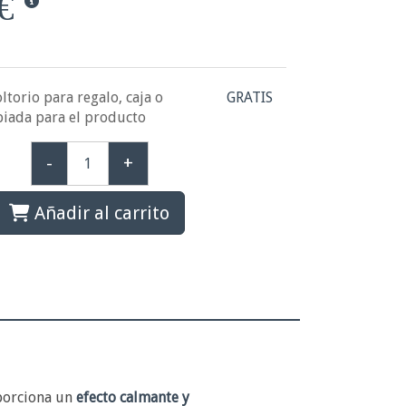
€
ltorio para regalo, caja o
GRATIS
piada para el producto
-
+
Añadir al carrito
oporciona un
efecto calmante y