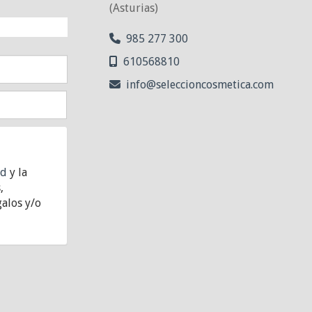
(Asturias)
NTO!
985 277 300
610568810
info
seleccioncosmetica.com
ad
y la
,
alos y/o