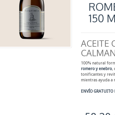
ROME
150 
ACEITE
CALMAN
100% natural for
romero y enebro
,
tonificantes y rev
mientras ayuda a r
ENVÍO GRATUITO 