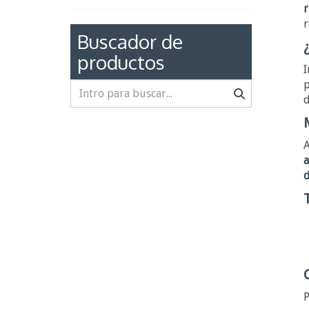
r
r
Buscador de
productos
I
p
d
A
a
P