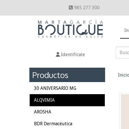
985 277 300
In
Identifícate
Productos
Inici
30 ANIVERSARIO MG
ALQVIMIA
AROSHA
BDR Dermacéutica