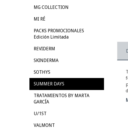
MG COLLECTION
MI RÉ
PACKS PROMOCIONALES
Edición Limitada
REVIDERM
SKINDERMA
T
SOTHYS
f
SUMMER DAYS
p
d
TRATAMIENTOS BY MARTA
GARCÍA
U/1ST
VALMONT