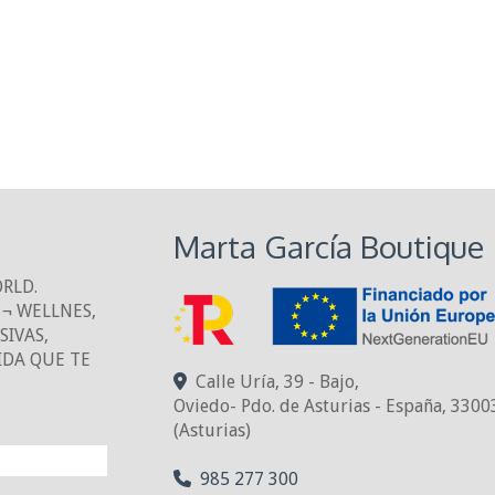
Marta García Boutique
ORLD.
¬ WELLNES,
IVAS,
IDA QUE TE
Calle Uría, 39 - Bajo,
Oviedo- Pdo. de Asturias - España
,
3300
(Asturias)
NTO!
985 277 300