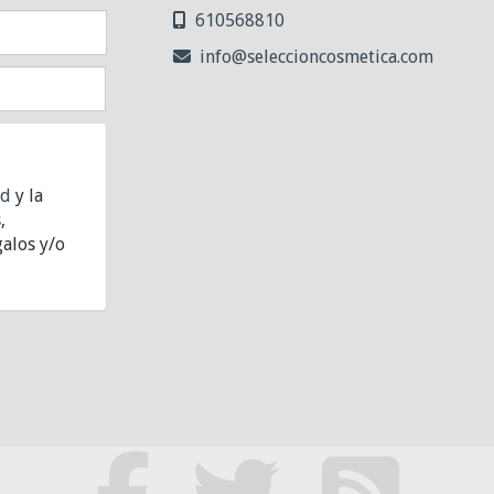
610568810
info
seleccioncosmetica.com
ad
y la
,
alos y/o