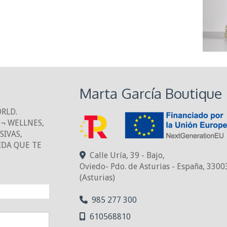
Marta García Boutique
ORLD.
¬ WELLNES,
IVAS,
IDA QUE TE
Calle Uría, 39 - Bajo,
Oviedo- Pdo. de Asturias - España
,
3300
(Asturias)
NTO!
985 277 300
610568810