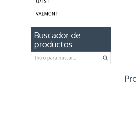
U/1ST
VALMONT
Buscador de
productos
Pr