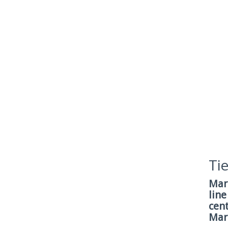
Ti
Mar
line
cent
Mart