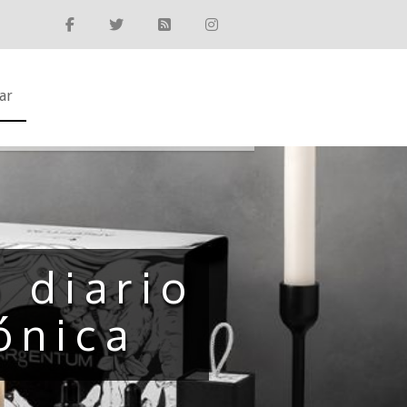
ar
 diario
ónica