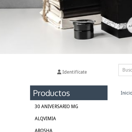
Identifícate
Al
Productos
Inici
30 ANIVERSARIO MG
ALQVIMIA
AROSHA