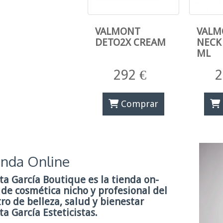
VALMONT
VALM
DETO2X CREAM
NECK
ML
292 €
2
Comprar
enda Online
ta García Boutique
es la tienda on-
 de cosmética nicho y profesional del
ro de belleza, salud y bienestar
a García Esteticistas
.