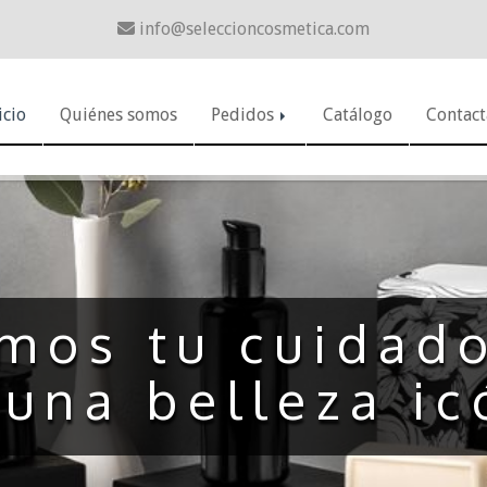
info
seleccioncosmetica.com
icio
Quiénes somos
Pedidos
Catálogo
Contact
mos tu cuidado
 una belleza ic