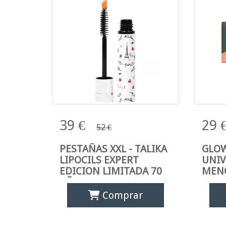
PESTAÑAS XXL - TALIKA
GL
39 €
29 
52 €
LIPOCILS EXPERT
EDICION LIMITADA 70
M
PESTAÑAS XXL - TALIKA
GLO
AÑOS
LIPOCILS EXPERT
UNIV
EDICION LIMITADA 70
MEN
AÑOS
Comprar