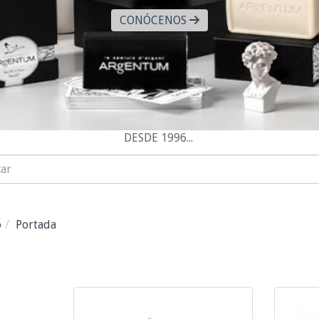
CONÓCENOS
DESDE 1996...
ta cosmética Oviedo
o
Portada