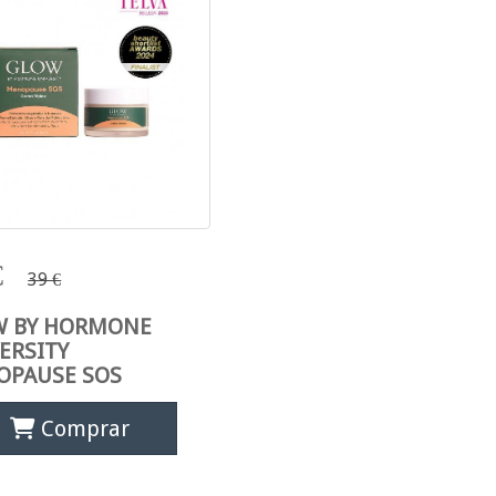
OW BY HORMONE
€
39 €
UNIVERSITY
ENOPAUSE SOS
W BY HORMONE
ERSITY
OPAUSE SOS
Comprar