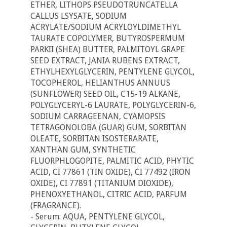
ETHER, LITHOPS PSEUDOTRUNCATELLA
CALLUS LSYSATE, SODIUM
ACRYLATE/SODIUM ACRYLOYLDIMETHYL
TAURATE COPOLYMER, BUTYROSPERMUM
PARKII (SHEA) BUTTER, PALMITOYL GRAPE
SEED EXTRACT, JANIA RUBENS EXTRACT,
ETHYLHEXYLGLYCERIN, PENTYLENE GLYCOL,
TOCOPHEROL, HELIANTHUS ANNUUS
(SUNFLOWER) SEED OIL, C15-19 ALKANE,
POLYGLYCERYL-6 LAURATE, POLYGLYCERIN-6,
SODIUM CARRAGEENAN, CYAMOPSIS
TETRAGONOLOBA (GUAR) GUM, SORBITAN
OLEATE, SORBITAN ISOSTERARATE,
XANTHAN GUM, SYNTHETIC
FLUORPHLOGOPITE, PALMITIC ACID, PHYTIC
ACID, CI 77861 (TIN OXIDE), CI 77492 (IRON
OXIDE), CI 77891 (TITANIUM DIOXIDE),
PHENOXYETHANOL, CITRIC ACID, PARFUM
(FRAGRANCE).
- Serum: AQUA, PENTYLENE GLYCOL,